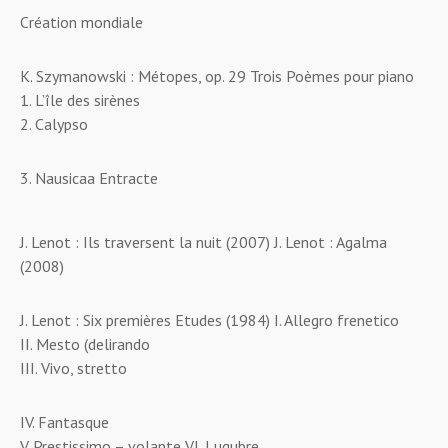
Création mondiale
K. Szymanowski : Métopes, op. 29 Trois Poèmes pour piano
1. L’île des sirènes
2. Calypso
3. Nausicaa Entracte
J. Lenot : Ils traversent la nuit (2007) J. Lenot : Agalma
(2008)
J. Lenot : Six premières Etudes (1984) I. Allegro frenetico
II. Mesto (delirando
III. Vivo, stretto
IV. Fantasque
V. Prestissimo – volante VI. Lugubre